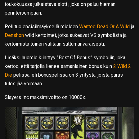
toukokuussa julkaistava slotti, joka on paluu hieman
perinteisempään.
Peli tuo ensisilmäyksellä mieleen
Wanted Dead Or A Wild
ja
Denshon
wild kertoimet, jotka aukeavat VS symbolista ja
kertoimista toinen valitaan sattumanvaraisesti.
Lisäksi huomio kiinittyy ”Best Of Bonus” symboliin, joka
kertoo, että tarjolla lienee samanlainen bonus kuin
2 Wild 2
Die
pelissä, eli bonuspelissä on 3 yritystä, joista paras
tulos jää voimaan.
Slayers Inc maksimivoitto on 10000x.