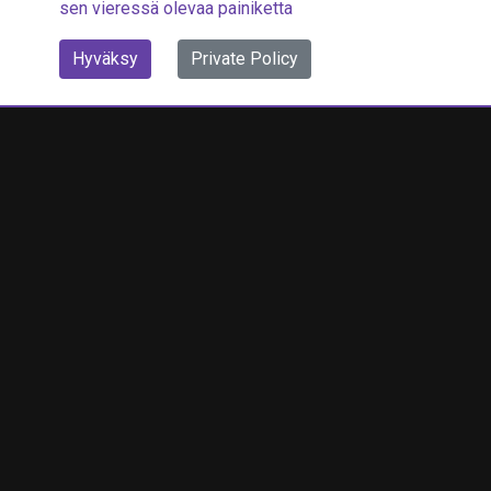
sen vieressä olevaa painiketta
Kierrätys 25x
Kierrätys 35x
Hyväksy
Private Policy
Iso 247€ bonus!
Verovapaat voitot
Pikakasino!
Cashflow bonus
Verovapaa kasino!
Myös vedonlyönti
Lisätiedot
Lisätiedot
Pelaa!
Pelaa!
18+ Pelaa vastuullisesti
18+ Pelaa vastuullisesti
UUTUUS 08/2026
Ilman kierrätystä!
100% bonus 250€ asti
-