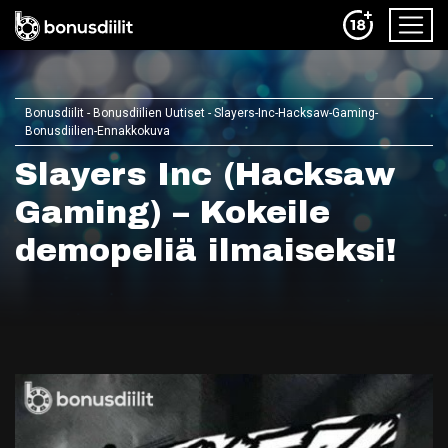
Bonusdiilit
-
Bonusdiilien Uutiset
-
Slayers-Inc-Hacksaw-Gaming-
Bonusdiilien-Ennakkokuva
Slayers Inc (Hacksaw
Gaming) – Kokeile
demopeliä ilmaiseksi!