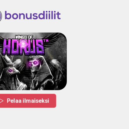
Pelaa ilmaiseksi