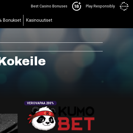
Best Casino Bonuses
Play Responsibly
% Bonukset
Kasinouutiset
Kokeile
VEROVAPAA 200%