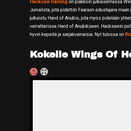
Hacksaw Gaming
on piakkoin julkaisemassa Wing
Jumalista, jota pidettiin Faaraon edustajana maa
julkaistu Hand of Anubis, jota myös pidetään yhte
verrattavissa Hand of Anubikseen. Hacksawin peli-i
hyvin kepeitä ja sarjakvamaisia. Nyt tulossa on
Ri
Kokeile Wings Of H