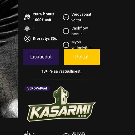
200% bonus
Verovapaat
1000€ asti
voitot
Cashflow
-
bonus
Kierrätys 35x
Myös
vedonlyönti
Lisätiedot
Pelaa!
18+ Pelaa vastuullisesti
VEROVAPAA!
UUTUUS
-