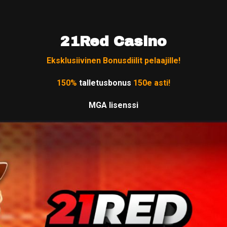
21Red Casino
Eksklusiivinen Bonusdiilit pelaajille!
150%
talletusbonus
150e asti!
MGA lisenssi