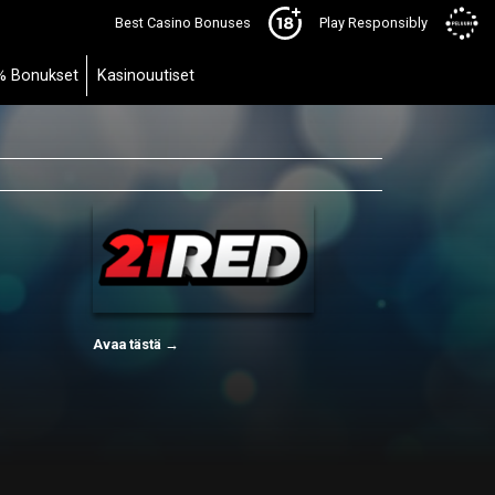
Best Casino Bonuses
Play Responsibly
% Bonukset
Kasinouutiset
Avaa tästä →