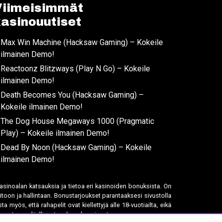
Viimeisimmät
asinouutiset
Max Win Machine (Hacksaw Gaming) – Kokeile
ilmainen Demo!
Reactoonz Blitzways (Play N Go) – Kokeile
ilmainen Demo!
Death Becomes You (Hacksaw Gaming) –
Kokeile ilmainen Demo!
The Dog House Megaways 1000 (Pragmatic
Play) – Kokeile ilmainen Demo!
Dead By Noon (Hacksaw Gaming) – Kokeile
ilmainen Demo!
, kasinoalan katsauksia ja tietoa eri kasinoiden bonuksista. On
pitoon ja hallintaan. Bonustarjoukset parantaaksesi sivustolla
a myös, että rahapelit ovat kiellettyjä alle 18-vuotiailta, eikä
sta saat apua liiallisesta rahapelaamisesta.