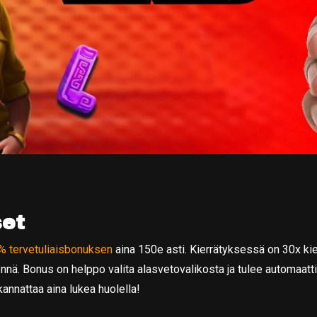
set
% tervetuliaisbonuksen
aina 150e asti. Kierrätyksessä on 30x kie
ennä. Bonus on helppo valita alasvetovalikosta ja tulee automaattis
annattaa aina lukea huolella!