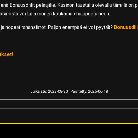
 Bonuusdiilit pelaajille. Kasinon taustalla olevalla tiimillä on p
asinosta voi tulla monen kotikasino huippuetuineen.
ja nopeat rahansiirrot. Paljon enempää ei voi pyytää?
Bonuusdiil
kset!
Julkaistu: 2023-08-30 | Päivitetty: 2025-06-18