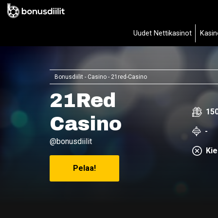
Uudet Nettikasinot
Kasin
Bonusdiilit
-
Casino
-
21red-Casino
21Red
150
Casino
-
@bonusdiilit
Kie
Pelaa!