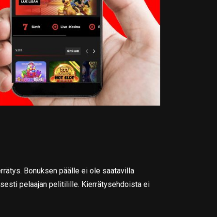
rrätys. Bonuksen päälle ei ole saatavilla
esti pelaajan pelitilille. Kierrätysehdoista ei