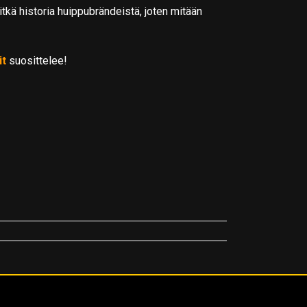
itkä historia huippubrändeistä, joten mitään
it
suosittelee!