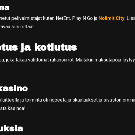
ima
netut pelivalmistajat kuten NetEnt, Play N Go ja
Nolimit City
. Lis
aa siis riittää!
tus ja kotiutus
pa, joka takaa välittömät rahansiirrot. Muitakin maksutapoja löytyy, 
kasino
ilaitteella ja toiminta oli nopeeta ja skaalaukset ja sivuston omi
istä kasinoa!
uksia