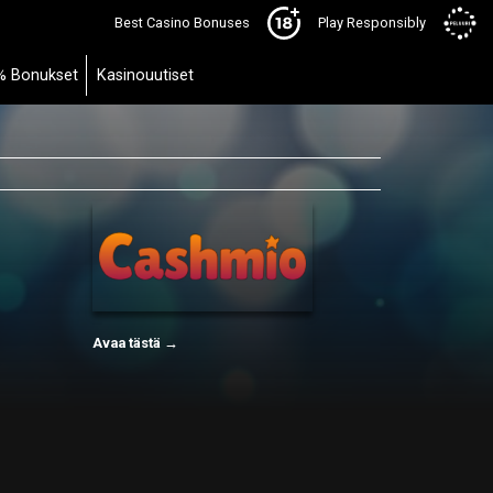
Best Casino Bonuses
Play Responsibly
% Bonukset
Kasinouutiset
Avaa tästä →