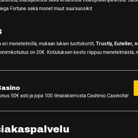
ega Fortune sekä monet muut suursuosikit.
s
a eri menetelmillä, mukaan lukien luottokortit,
Trustly, Euteller, 
ä minimikotiutus on 20€. Kotiutuksen kesto riippuu menetelmästä,
Casino
nus 50€ asti ja jopa 100 ilmaiskierrosta Cashmio Casinolta!
iakaspalvelu