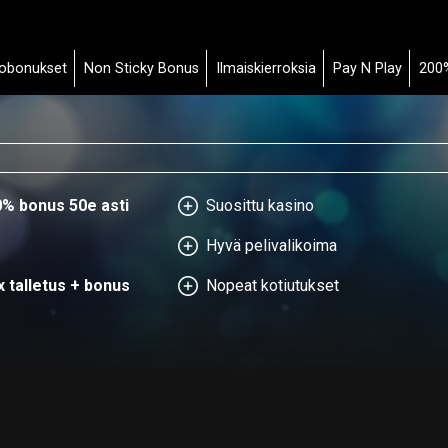
obonukset
Non Sticky Bonus
Ilmaiskierroksia
Pay N Play
200
% bonus 50e asti
Suosittu kasino
Hyvä pelivalikoima
x talletus + bonus
Nopeat kotiutukset