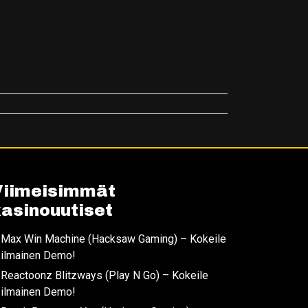
Viimeisimmät
asinouutiset
Max Win Machine (Hacksaw Gaming) – Kokeile
ilmainen Demo!
Reactoonz Blitzways (Play N Go) – Kokeile
ilmainen Demo!