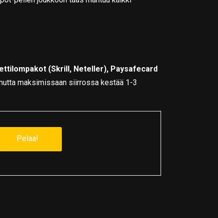
nettilompakot (Skrill, Neteller), Paysafecard
 mutta maksimissaan siirrossa kestää 1-3
Pelaa!