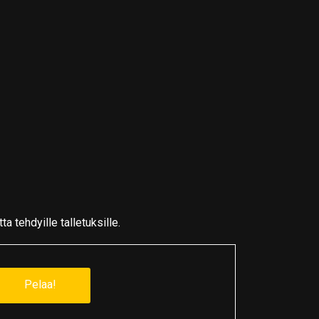
ta tehdyille talletuksille.
Pelaa!