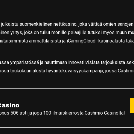
lkaistu suomenkielinen nettikasino, joka väittää omien sanojen
inen yritys, joka on tullut monille pelaajille tutuksi myös muun
autaisimmista ammattilaisista ja iGamingCloud -kasinoalusta tak
sa ympäristössä ja nauttimaan innovatiivisista tarjouksista sekä
ynnissä toukokuun alusta hyväntekeväisyyskampanja, jossa Cashmi
Casino
nus 50€ asti ja jopa 100 ilmaiskierrosta Cashmio Casinolta!