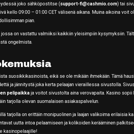
eydessä joko sähköpostitse (
support-fi@cashmio.com
) tai si
vä kello 09:00 – 01:00 CET välisenä aikana. Muina aikoina voit o
ollisimman pian.
, jossa on vastattu valmiiksi kaikkiin yleisimpiin kysymyksiin. Tält
istä ongelmista.
okemuksia
a suosikkikasinoista, eikä se ole mikään ihmekään. Tämä hauska j
ttä ja jännitystä joka kerta pelaajan vieraillessa sivustolla. Sivu
nen pelipaikka
ja voitot sivustolta aina verovapaita. Kasino sopii 
in tarjolla olevan suomalaisen asiakaspalvelun.
 tarjolla on erittäin monipuolinen ja laajan valikoima erilaisia ka
ntavat uutta intoa pelaamiseen ja kolikoiden kerääminen palkitsee 
e kasinopelaajille!