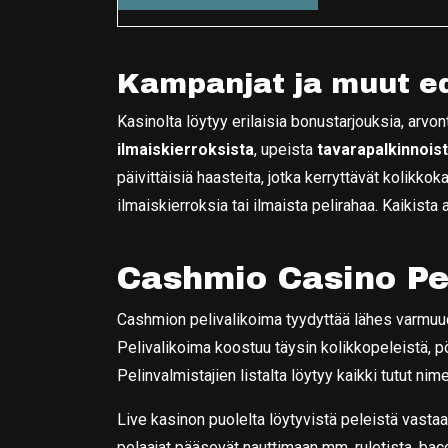
Kampanjat ja muut e
Kasinolta löytyy erilaisia bonustarjouksia, arvon
ilmaiskierroksista
, upeista
tavarapalkinnois
päivittäisiä haasteita, jotka kerryttävät kolikk
ilmaiskierroksia tai ilmaista pelirahaa. Kaikista
Cashmio Casino Pe
Cashmion pelivalikoima tyydyttää lähes varmuude
Pelivalikoima koostuu täysin kolikkopeleistä, pö
Pelinvalmistajien listalta löytyy kaikki tutut ni
Live kasinon puolelta löytyvistä peleistä vastaa N
pelaajat pääsevät nauttimaan mm. ruletista, bac