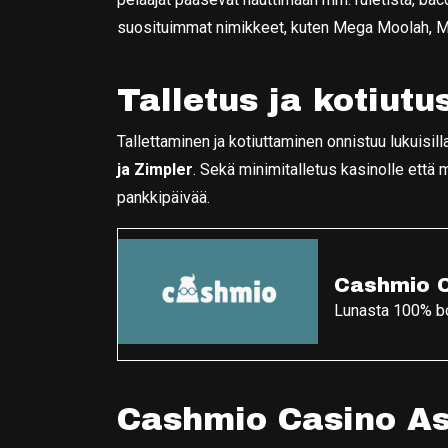
suosituimmat nimikkeet, kuten Mega Moolah, M
Talletus ja kotiutu
Tallettaminen ja kotiuttaminen onnistuu lukuisill
ja
Zimpler
. Sekä minimitalletus kasinolle ett
pankkipäivää.
Cashmio 
Lunasta 100% bo
Cashmio Casino As