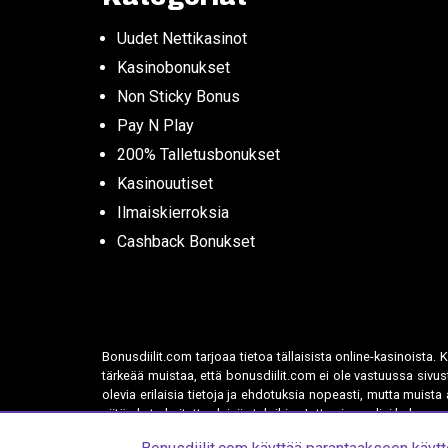
Uudet Nettikasinot
Kasinobonukset
Non Sticky Bonus
Pay N Play
200% Talletusbonukset
Kasinouutiset
Ilmaiskierroksia
Cashback Bonukset
Bonusdiilit.com tarjoaa tietoa tällaisista online-kasinoista. 
tärkeää muistaa, että bonusdiilit.com ei ole vastuussa sivust
olevia erilaisia ​​tietoja ja ehdotuksia nopeasti, mutta muista
niitä ole tarkoitettu yleisiin tuloihin. Jotta sinun olisi helpom