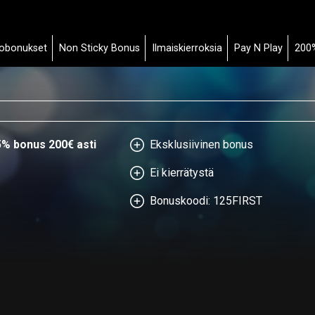
obonukset
Non Sticky Bonus
Ilmaiskierroksia
Pay N Play
200
% bonus 200€ asti
Eksklusiivinen bonus
Ei kierrätystä
Bonuskoodi: 125FIRST