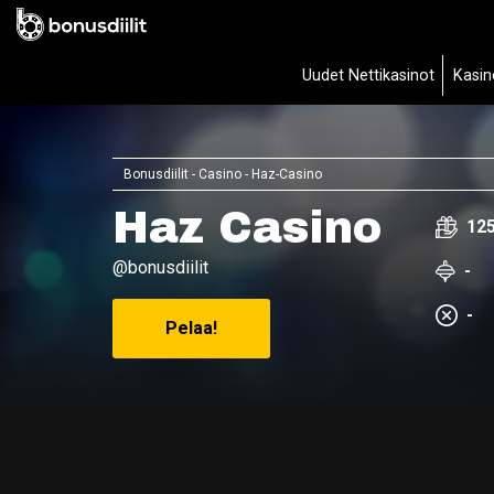
Uudet Nettikasinot
Kasin
Bonusdiilit
-
Casino
-
Haz-Casino
Haz Casino
125
@bonusdiilit
-
-
Pelaa!