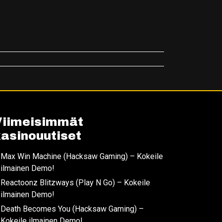
Viimeisimmät
asinouutiset
Max Win Machine (Hacksaw Gaming) – Kokeile
ilmainen Demo!
Reactoonz Blitzways (Play N Go) – Kokeile
ilmainen Demo!
Death Becomes You (Hacksaw Gaming) –
Kokeile ilmainen Demo!