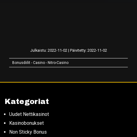
Julkaistu: 2022-11-02 | Päivitetty: 2022-11-02
Bonusdiilit
-
Casino
-
Nitro-Casino
Kategoriat
Uudet Nettikasinot
Kasinobonukset
Non Sticky Bonus