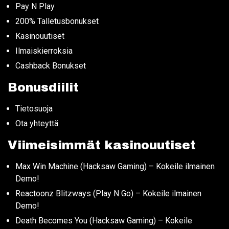
Pay N Play
200% Talletusbonukset
Kasinouutiset
Ilmaiskierroksia
Cashback Bonukset
Bonusdiilit
Tietosuoja
Ota yhteyttä
Viimeisimmät kasinouutiset
Max Win Machine (Hacksaw Gaming) – Kokeile ilmainen
Demo!
Reactoonz Blitzways (Play N Go) – Kokeile ilmainen
Demo!
Death Becomes You (Hacksaw Gaming) – Kokeile