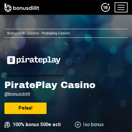
Bonusdiilit
-
Casino
-
Pirateplay-Casino
PiratePlay Casino
@bonusdiilit
Pelaa!
100% bonus 500e asti
Iso bonus