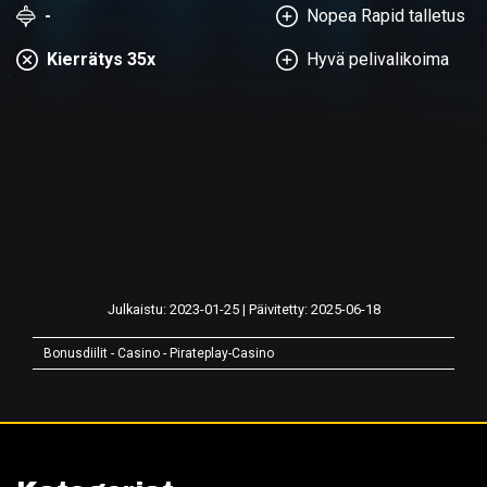
-
Nopea Rapid talletus
Kierrätys 35x
Hyvä pelivalikoima
Julkaistu: 2023-01-25 | Päivitetty: 2025-06-18
Bonusdiilit
-
Casino
-
Pirateplay-Casino