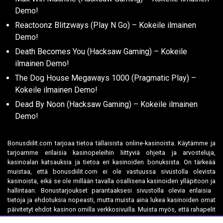
Demo!
Reactoonz Blitzways (Play N Go) – Kokeile ilmainen
Demo!
Death Becomes You (Hacksaw Gaming) – Kokeile
ilmainen Demo!
The Dog House Megaways 1000 (Pragmatic Play) –
Kokeile ilmainen Demo!
Dead By Noon (Hacksaw Gaming) – Kokeile ilmainen
Demo!
Bonusdiilit.com tarjoaa tietoa tällaisista online-kasinoista. Käytämme ja
tarjoamme erilaisia ​​kasinopeleihin liittyviä ohjeita ja arvosteluja,
kasinoalan katsauksia ja tietoa eri kasinoiden bonuksista. On tärkeää
muistaa, että bonusdiilit.com ei ole vastuussa sivustolla olevista
kasinoista, eikä se ole millään tavalla osallisena kasinoiden ylläpitoon ja
hallintaan. Bonustarjoukset parantaaksesi sivustolla olevia erilaisia ​​
tietoja ja ehdotuksia nopeasti, mutta muista aina lukea kasinoiden omat
päivitetyt ehdot kasinon omilla verkkosivuilla. Muista myös, että rahapelit
ovat kiellettyjä alle 18-vuotiailta, eikä niitä ole tarkoitettu yleisiin tuloihin.