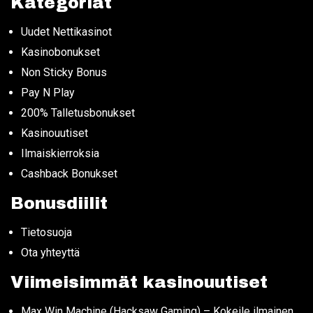
Kategoriat
Uudet Nettikasinot
Kasinobonukset
Non Sticky Bonus
Pay N Play
200% Talletusbonukset
Kasinouutiset
Ilmaiskierroksia
Cashback Bonukset
Bonusdiilit
Tietosuoja
Ota yhteyttä
Viimeisimmät kasinouutiset
Max Win Machine (Hacksaw Gaming) – Kokeile ilmainen