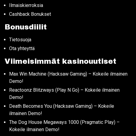
Ilmaiskierroksia
Cashback Bonukset
Bonusdiilit
Tietosuoja
Ota yhteyttä
Viimeisimmät kasinouutiset
Max Win Machine (Hacksaw Gaming) – Kokeile ilmainen
Demo!
Reactoonz Blitzways (Play N Go) – Kokeile ilmainen
Demo!
Death Becomes You (Hacksaw Gaming) – Kokeile
ilmainen Demo!
The Dog House Megaways 1000 (Pragmatic Play) –
Kokeile ilmainen Demo!