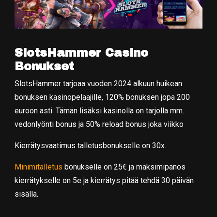
SlotsHammer Casino
Bonukset
SlotsHammer tarjoaa vuoden 2024 alkuun huikean
bonuksen kasinopelaajille, 120% bonuksen jopa 200
euroon asti. Tämän lisäksi kasinolla on tarjolla mm.
vedonlyönti bonus ja 50% reload bonus joka viikko
Kierrätysvaatimus talletusbonukselle on 30x.
Minimitalletus
bonukselle on 25€ ja maksimipanos
kierrätykselle on 5e ja kierrätys pitää tehdä 30 päivän
sisällä.