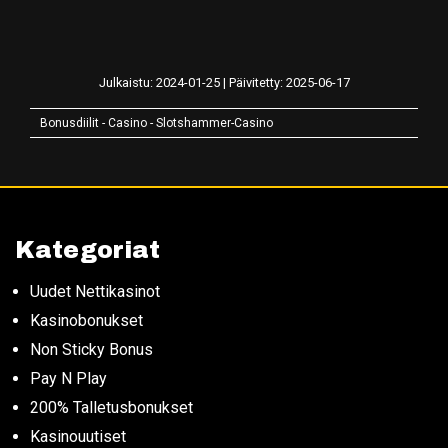
Julkaistu: 2024-01-25 | Päivitetty: 2025-06-17
Bonusdiilit
-
Casino
-
Slotshammer-Casino
Kategoriat
Uudet Nettikasinot
Kasinobonukset
Non Sticky Bonus
Pay N Play
200% Talletusbonukset
Kasinouutiset