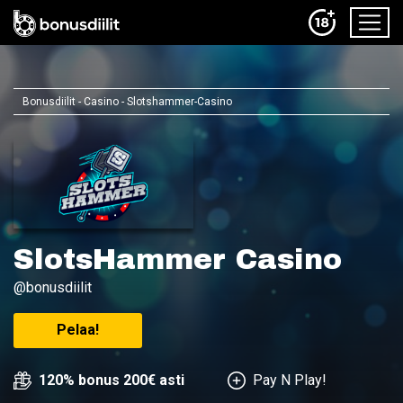
Bonusdiilit
-
Casino
-
Slotshammer-Casino
SlotsHammer Casino
@bonusdiilit
Pelaa!
120% bonus 200€ asti
Pay N Play!