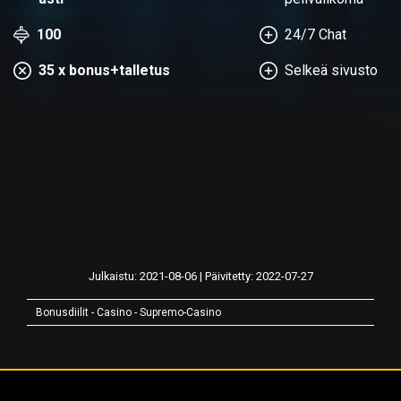
100
24/7 Chat
35 x bonus+talletus
Selkeä sivusto
Julkaistu: 2021-08-06 | Päivitetty: 2022-07-27
Bonusdiilit
-
Casino
-
Supremo-Casino