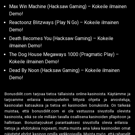
Max Win Machine (Hacksaw Gaming) – Kokeile ilmainen
Demo!
Reactoonz Blitzways (Play N Go) – Kokeile ilmainen
Demo!
Death Becomes You (Hacksaw Gaming) – Kokeile
ilmainen Demo!
The Dog House Megaways 1000 (Pragmatic Play) –
Kokeile ilmainen Demo!
Dead By Noon (Hacksaw Gaming) – Kokeile ilmainen
Demo!
Bonusdiilit.com tarjoaa tietoa tällaisista online-kasinoista. Käytämme ja
tarjoamme erilaisia ​​kasinopeleihin liittyviä ohjeita ja arvosteluja,
kasinoalan katsauksia ja tietoa eri kasinoiden bonuksista. On tärkeää
muistaa, että bonusdiilit.com ei ole vastuussa sivustolla olevista
kasinoista, eikä se ole millään tavalla osallisena kasinoiden ylläpitoon ja
hallintaan. Bonustarjoukset parantaaksesi sivustolla olevia erilaisia ​​
tietoja ja ehdotuksia nopeasti, mutta muista aina lukea kasinoiden omat
päivitetyt ehdot kasinon omilla verkkosivuilla. Muista myös, että rahapelit