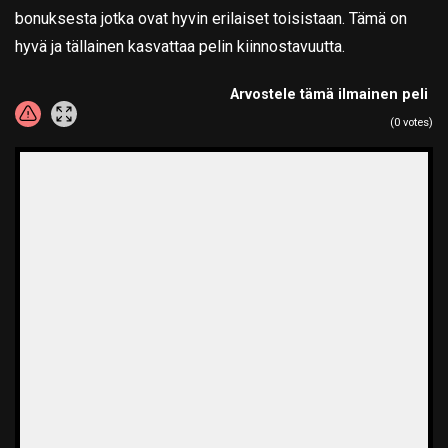
bonuksesta jotka ovat hyvin erilaiset toisistaan. Tämä on
hyvä ja tällainen kasvattaa pelin kiinnostavuutta.
Arvostele tämä ilmainen peli
(
0
votes)