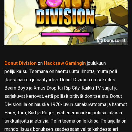
Donut Division
on
Hacksaw Gamingin
joulukuun
pelijulkaisu. Teemana on haettu uutta ilmettä, mutta peli
itsessään on jo nähty idea. Donut Division on sekoitus
Beam Boys
ja Xmas Drop tai Rip City. Kaikki TV sarjat ja
sarjakuvat kertovat, että poliisit pitävät donitseista. Donut
Divisionilla on hauska 1970-luvun sarjakuvateema ja hahmot
Harry, Tom, Burt ja Roger ovat enemmänkin poliisin alaisia
tarkkailijoita ja etsiviä. Pelin teema on leikkisä. Pelaajalla on
mahdollisuus bonuksen saadessaan valita kahdesta eri